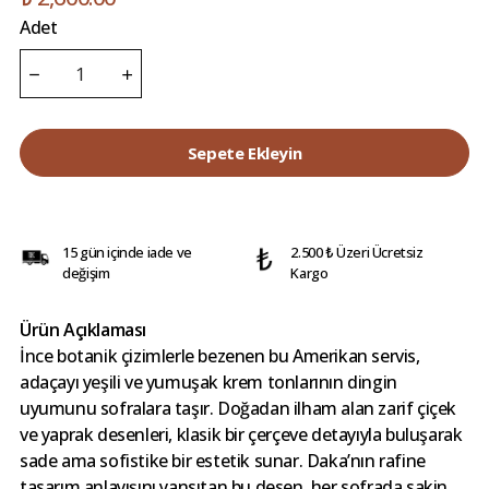
Adet
Sepete Ekleyin
15 gün içinde iade ve
2.500 ₺ Üzeri Ücretsiz
değişim
Kargo
Ürün Açıklaması
İnce botanik çizimlerle bezenen bu Amerikan servis,
adaçayı yeşili ve yumuşak krem tonlarının dingin
uyumunu sofralara taşır. Doğadan ilham alan zarif çiçek
ve yaprak desenleri, klasik bir çerçeve detayıyla buluşarak
sade ama sofistike bir estetik sunar. Daka’nın rafine
tasarım anlayışını yansıtan bu desen, her sofrada sakin,