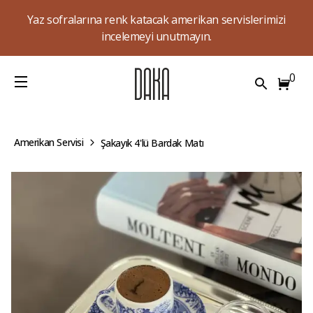
Yaz sofralarına renk katacak amerikan servislerimizi
incelemeyi unutmayın.
0
Amerikan Servisi
Şakayık 4'lü Bardak Matı