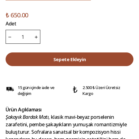
₺ 650.00
Adet
Sepete Ekleyin
15 gün içinde iade ve
2.500 ₺ Üzeri Ücretsiz
değişim
Kargo
Ürün Açıklaması
Şakayık Bardak Matı
, klasik mavi-beyaz porselenin
zarafetini, pembe şakayıkların yumuşak romantizmiyle
buluşturur. Sofralara sanatsal bir kompozisyon hissi