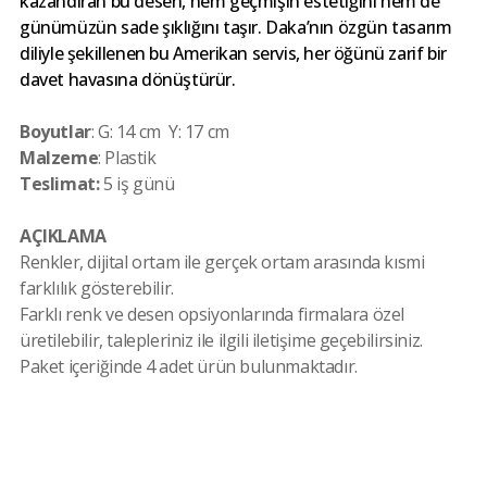
kazandıran bu desen, hem geçmişin estetiğini hem de
günümüzün sade şıklığını taşır. Daka’nın özgün tasarım
diliyle şekillenen bu Amerikan servis, her öğünü zarif bir
davet havasına dönüştürür.
Boyutlar
: G: 14 cm Y: 17 cm
Malzeme
: Plastik
Teslimat:
5 iş günü
AÇIKLAMA
Renkler, dijital ortam ile gerçek ortam arasında kısmi
farklılık gösterebilir.
Farklı renk ve desen opsiyonlarında firmalara özel
üretilebilir, talepleriniz ile ilgili iletişime geçebilirsiniz.
Paket içeriğinde 4 adet ürün bulunmaktadır.