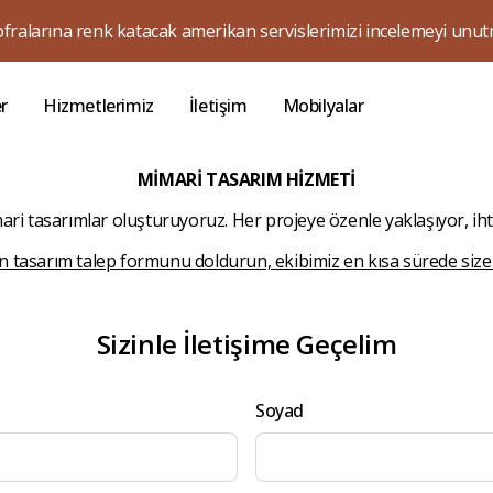
ofralarına renk katacak amerikan servislerimizi incelemeyi unut
er
Hizmetlerimiz
İletişim
Mobilyalar
MİMARİ TASARIM HİZMETİ
imari tasarımlar oluşturuyoruz. Her projeye özenle yaklaşıyor, i
çin tasarım talep formunu doldurun, ekibimiz en kısa sürede siz
Sizinle İletişime Geçelim
Soyad