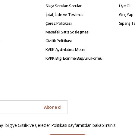
Sıkça Sorulan Sorular
Üye Ol
İptal, İade ve Teslimat
Giriş Yap
Çerez Politikası
Sipariş T
Mesafeli Satış Sözleşmesi
i
Gizlilik Politikası
KVKK Aydınlatma Metni
KVKK Bilgi Edinme Başvuru Formu
Abone ol
ylı bilgiye
Gizlilik ve Çerezler Politikası
sayfamızdan bakabilirsiniz.