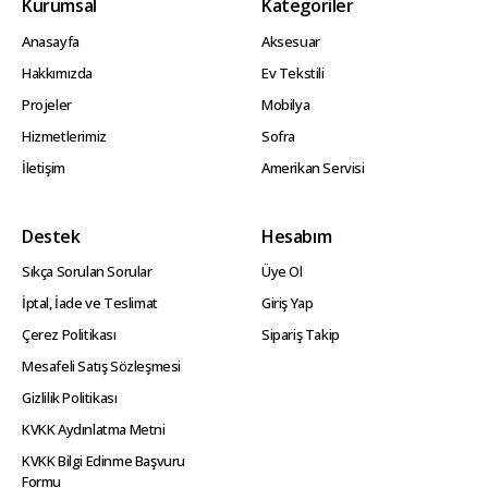
Kurumsal
Kategoriler
Anasayfa
Aksesuar
Hakkımızda
Ev Tekstili
Projeler
Mobilya
Hizmetlerimiz
Sofra
İletişim
Amerikan Servisi
Destek
Hesabım
Sıkça Sorulan Sorular
Üye Ol
İptal, İade ve Teslimat
Giriş Yap
Çerez Politikası
Sipariş Takip
Mesafeli Satış Sözleşmesi
Gizlilik Politikası
KVKK Aydınlatma Metni
KVKK Bilgi Edinme Başvuru
Formu